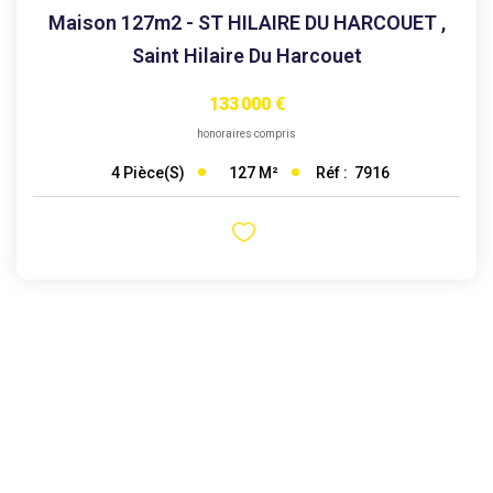
Maison 127m2 - ST HILAIRE DU HARCOUET
,
Saint Hilaire Du Harcouet
133 000 €
honoraires compris
127
M²
Réf :
7916
4
Pièce(s)