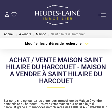
VENDRE
Accueil
A vendre
Maison
Saint hilaire du harcouet
ACHETER
Modifier les critères de recherche
Type de transaction
Localisation
Acheter
Localisation
LOUER
ACHAT / VENTE MAISON SAINT
Type de bien
Sélectionnez...
Surface min
HILAIRE DU HARCOUET - MAISON
GÉRER
A VENDRE À SAINT HILAIRE DU
Plus de critères
Budget max
HARCOUET
Mise En Location
Créer une alerte
Gestion Locative
Sur notre site consultez les annonces immobilière de Maison à vendre
saint hilaire du harcouet. Trouvez votre Maison sur saint hilaire du
harcouet grâce aux annonces immobilières de HEUDES-LAINÉ IMMOBILIER.
COPROPRIÉTÉS