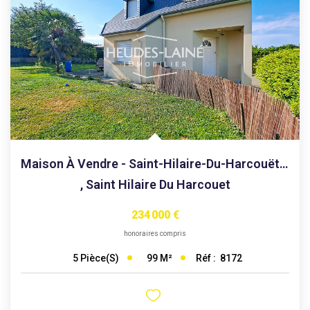
Maison À Vendre - Saint-Hilaire-Du-Harcouët - 50600
,
Saint Hilaire Du Harcouet
234 000 €
honoraires compris
99
M²
Réf :
8172
5
Pièce(s)