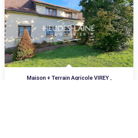
Maison + Terrain Agricole VIREY
,
Saint Hilaire Du Harcouet
192 000 €
honoraires compris
92
M²
Réf :
7949
4
Pièce(s)