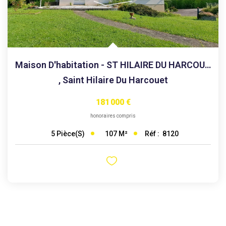
Maison D'habitation - ST HILAIRE DU HARCOUET
,
Saint Hilaire Du Harcouet
181 000 €
honoraires compris
107
M²
Réf :
8120
5
Pièce(s)