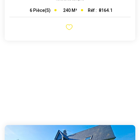
240
M²
Réf :
8164.1
6
Pièce(s)