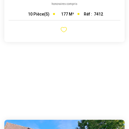
honoraires compris
177
M²
Réf :
7412
10
Pièce(s)