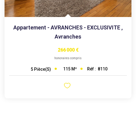
Appartement - AVRANCHES - EXCLUSIVITE
,
Avranches
266 000 €
honoraires compris
115
M²
Réf :
8110
5
Pièce(s)