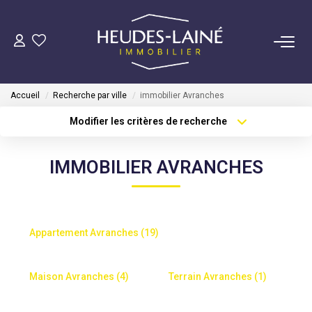
VENDRE
Accueil
Recherche par ville
immobilier Avranches
ACHETER
Modifier les critères de recherche
Type de transaction
Localisation
Acheter
Localisation
LOUER
IMMOBILIER AVRANCHES
Type de bien
Sélectionnez...
Surface min
GÉRER
Plus de critères
Budget max
Mise En Location
Appartement Avranches (19)
Créer une alerte
Gestion Locative
Maison Avranches (4)
Terrain Avranches (1)
COPROPRIÉTÉS