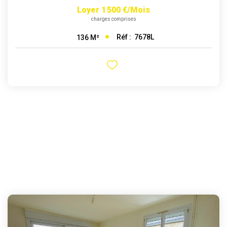
Loyer 1 500 €/mois
charges comprises
Réf :
7678L
136
M²