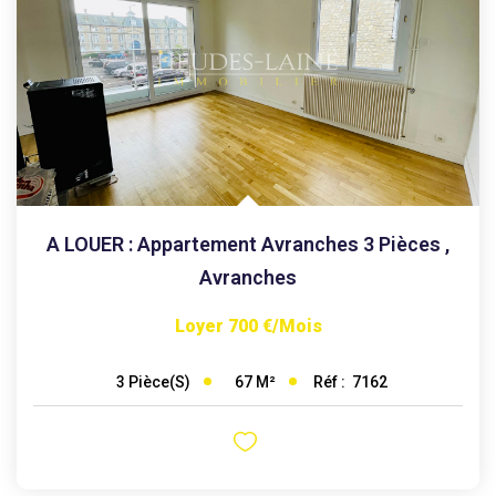
A LOUER : Appartement Avranches 3 Pièces
,
Avranches
Loyer 700 €/mois
67
M²
Réf :
7162
3
Pièce(s)