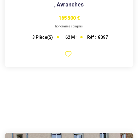
,
Avranches
165 500 €
honoraires compris
62
M²
Réf :
8097
3
Pièce(s)