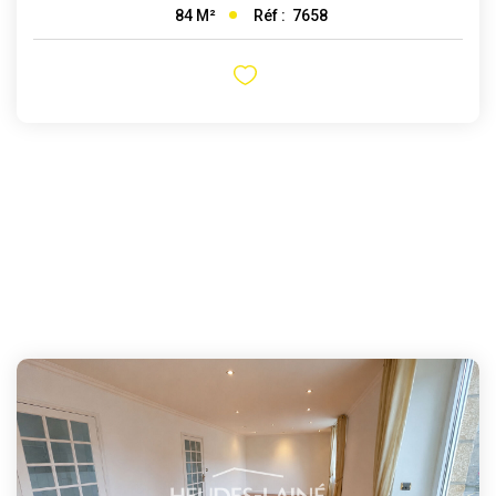
Réf :
7658
84
M²