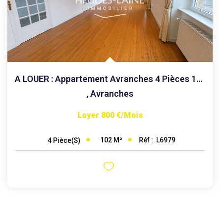
A LOUER : Appartement Avranches 4 Pièces 102 M2
,
Avranches
Loyer 800 €/mois
102
M²
Réf :
L6979
4
Pièce(s)