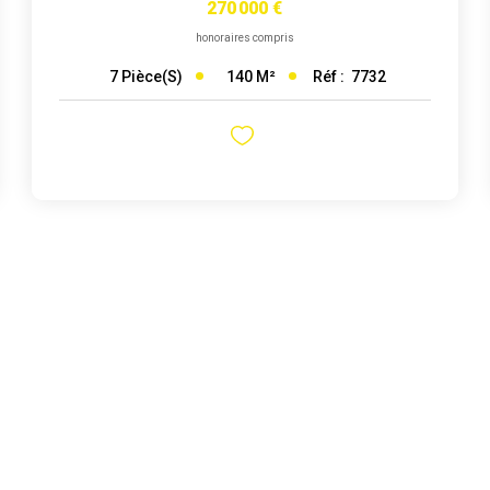
270 000 €
honoraires compris
140
M²
Réf :
7732
7
Pièce(s)