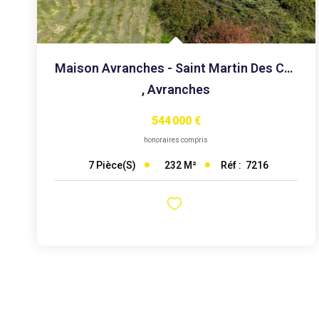
Maison Avranches - Saint Martin Des Champs - Vue Sur La...
,
Avranches
544 000 €
honoraires compris
232
M²
Réf :
7216
7
Pièce(s)