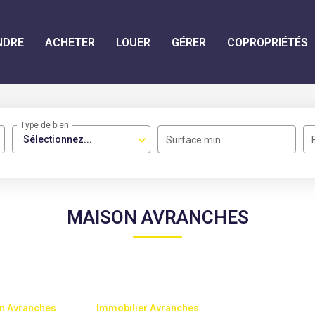
NDRE
ACHETER
LOUER
GÉRER
COPROPRIÉTÉS
Type de bien
Sélectionnez...
Surface min
MAISON AVRANCHES
n Avranches
Immobilier Avranches