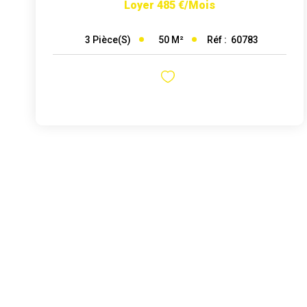
Loyer 485 €/mois
50
M²
Réf :
60783
3
Pièce(s)