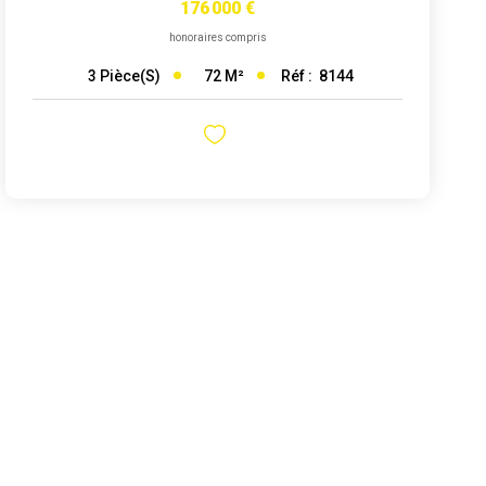
176 000 €
honoraires compris
72
M²
Réf :
8144
3
Pièce(s)