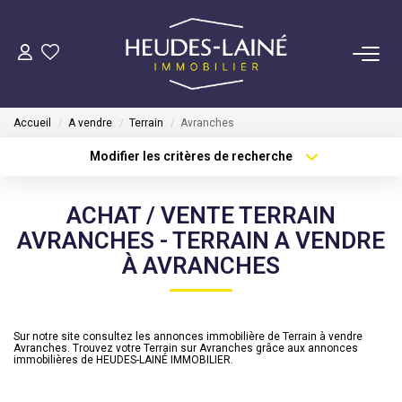
VENDRE
Accueil
A vendre
Terrain
Avranches
ACHETER
Modifier les critères de recherche
Type de transaction
Localisation
Acheter
Localisation
LOUER
ACHAT / VENTE TERRAIN
Type de bien
Sélectionnez...
Surface min
AVRANCHES - TERRAIN A VENDRE
GÉRER
À AVRANCHES
Plus de critères
Budget max
Mise En Location
Créer une alerte
Gestion Locative
Sur notre site consultez les annonces immobilière de Terrain à vendre
Avranches. Trouvez votre Terrain sur Avranches grâce aux annonces
immobilières de HEUDES-LAINÉ IMMOBILIER.
COPROPRIÉTÉS