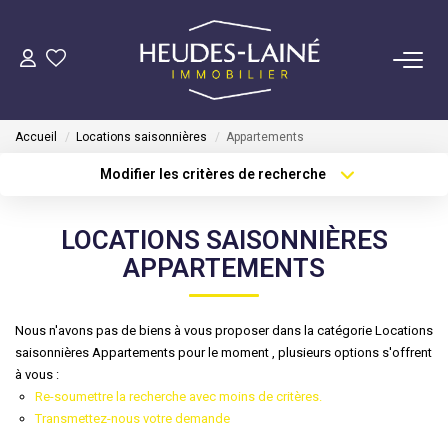
VENDRE
Accueil
Locations saisonnières
Appartements
ACHETER
Modifier les critères de recherche
Type de transaction
Localisation
Acheter
Localisation
LOUER
LOCATIONS SAISONNIÈRES
Type de bien
Sélectionnez...
Surface min
APPARTEMENTS
GÉRER
Plus de critères
Budget max
Mise En Location
Nous n'avons pas de biens à vous proposer dans la catégorie Locations
saisonnières Appartements pour le moment , plusieurs options s'offrent
Créer une alerte
Gestion Locative
à vous :
Re-soumettre la recherche avec moins de critères.
Transmettez-nous votre demande
COPROPRIÉTÉS