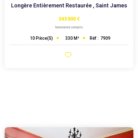
Longère Entièrement Restaurée
,
Saint James
343 000 €
honoraires compris
330
M²
Réf :
7909
10
Pièce(s)