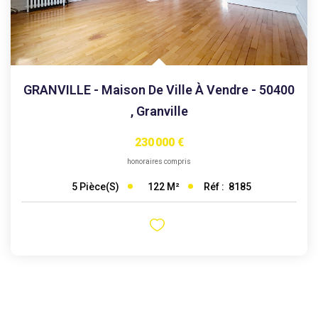
GRANVILLE - Maison De Ville À Vendre - 50400
,
Granville
230 000 €
honoraires compris
122
M²
Réf :
8185
5
Pièce(s)