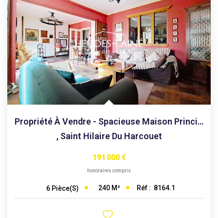
Propriété À Vendre - Spacieuse Maison Principale Et...
,
Saint Hilaire Du Harcouet
191 000 €
honoraires compris
240
M²
Réf :
8164.1
6
Pièce(s)