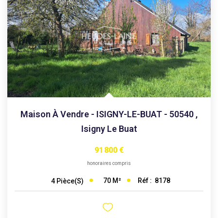
AGENCES
CONTACT
EXTRANET
Maison À Vendre - ISIGNY-LE-BUAT - 50540
,
Isigny Le Buat
91 800 €
honoraires compris
70
M²
Réf :
8178
4
Pièce(s)