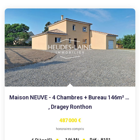
Maison NEUVE - 4 Chambres + Bureau 146m² 50530 DRAGEY...
,
Dragey Ronthon
487 000 €
honoraires compris
146
M²
Réf :
8191