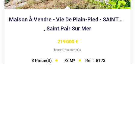
Maison À Vendre - Vie De Plain-Pied - SAINT PAIR SUR MER -...
,
Saint Pair Sur Mer
219 000 €
honoraires compris
73
M²
Réf :
8173
3
Pièce(s)