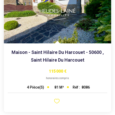
Maison - Saint Hilaire Du Harcouet - 50600
,
Saint Hilaire Du Harcouet
115 000 €
honoraires compris
81
M²
Réf :
8086
4
Pièce(s)