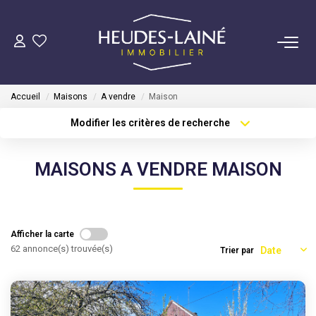
VENDRE
Accueil
Maisons
A vendre
Maison
ACHETER
Modifier les critères de recherche
Type de transaction
Localisation
Acheter
Localisation
LOUER
MAISONS A VENDRE MAISON
Type de bien
Sélectionnez...
Surface min
GÉRER
Plus de critères
Budget max
Mise En Location
Afficher la carte
62 annonce(s) trouvée(s)
Trier par
Créer une alerte
Gestion Locative
COPROPRIÉTÉS