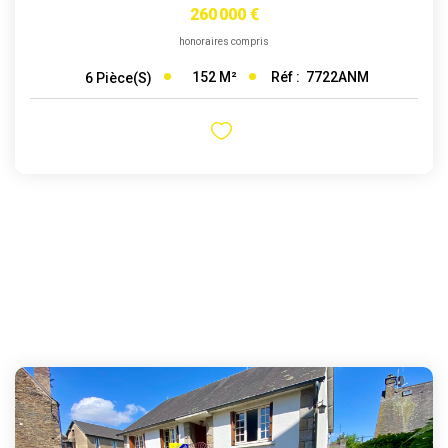
260 000 €
honoraires compris
152
M²
Réf :
7722ANM
6
Pièce(s)