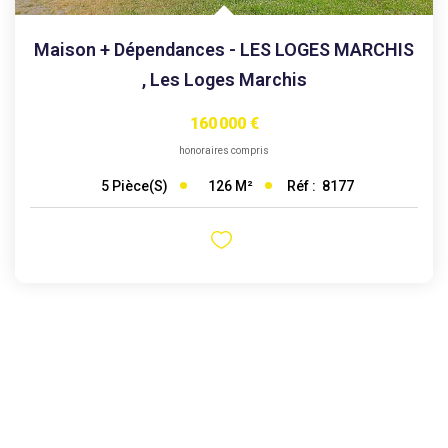
Maison + Dépendances - LES LOGES MARCHIS
,
Les Loges Marchis
160 000 €
honoraires compris
126
M²
Réf :
8177
5
Pièce(s)