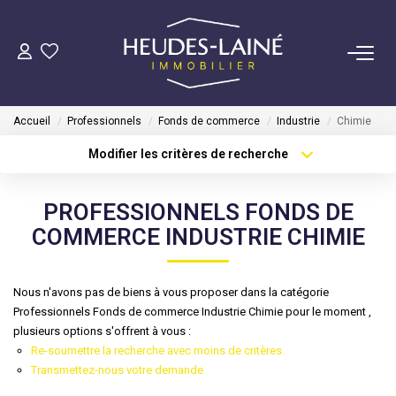
VENDRE
Accueil
Professionnels
Fonds de commerce
Industrie
Chimie
ACHETER
Modifier les critères de recherche
Type de transaction
Localisation
Acheter
Localisation
LOUER
PROFESSIONNELS FONDS DE
Type de bien
Sélectionnez...
Surface min
COMMERCE INDUSTRIE CHIMIE
GÉRER
Plus de critères
Budget max
Mise En Location
Nous n'avons pas de biens à vous proposer dans la catégorie
Professionnels Fonds de commerce Industrie Chimie pour le moment ,
Créer une alerte
Gestion Locative
plusieurs options s'offrent à vous :
Re-soumettre la recherche avec moins de critères.
Transmettez-nous votre demande
COPROPRIÉTÉS