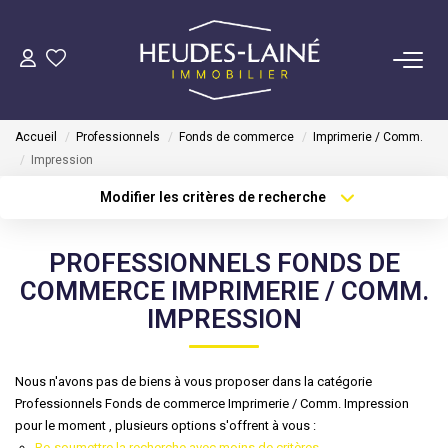
VENDRE
Accueil
Professionnels
Fonds de commerce
Imprimerie / Comm.
ACHETER
Impression
Modifier les critères de recherche
Type de transaction
Localisation
LOUER
Acheter
Localisation
PROFESSIONNELS FONDS DE
Type de bien
GÉRER
Sélectionnez...
Surface min
COMMERCE IMPRIMERIE / COMM.
IMPRESSION
Mise En Location
Plus de critères
Budget max
Gestion Locative
Créer une alerte
Nous n'avons pas de biens à vous proposer dans la catégorie
Professionnels Fonds de commerce Imprimerie / Comm. Impression
pour le moment , plusieurs options s'offrent à vous :
COPROPRIÉTÉS
Re-soumettre la recherche avec moins de critères.