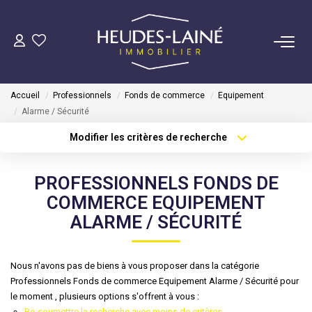
VENDRE
Accueil
Professionnels
Fonds de commerce
Equipement
ACHETER
Alarme / Sécurité
Modifier les critères de recherche
Type de transaction
Localisation
LOUER
Acheter
Localisation
PROFESSIONNELS FONDS DE
Type de bien
GÉRER
Sélectionnez...
Surface min
COMMERCE EQUIPEMENT
ALARME / SÉCURITÉ
Mise En Location
Plus de critères
Budget max
Gestion Locative
Créer une alerte
Nous n'avons pas de biens à vous proposer dans la catégorie
Professionnels Fonds de commerce Equipement Alarme / Sécurité pour
le moment , plusieurs options s'offrent à vous :
COPROPRIÉTÉS
Re-soumettre la recherche avec moins de critères.