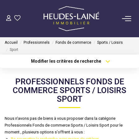
VENDRE
Accueil
Professionnels
Fonds de commerce
Sports / Loisirs
ACHETER
Sport
Modifier les critères de recherche
Type de transaction
Localisation
LOUER
Acheter
Localisation
PROFESSIONNELS FONDS DE
Type de bien
GÉRER
Sélectionnez...
Surface min
COMMERCE SPORTS / LOISIRS
SPORT
Mise En Location
Plus de critères
Budget max
Gestion Locative
Créer une alerte
Nous n'avons pas de biens à vous proposer dans la catégorie
Professionnels Fonds de commerce Sports / Loisirs Sport pour le
moment , plusieurs options s'offrent à vous :
COPROPRIÉTÉS
Re-soumettre la recherche avec moins de critères.