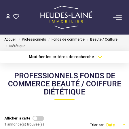
VENDRE
Accueil
Professionnels
Fonds de commerce
Beauté / Coiffure
ACHETER
Diététique
Modifier les critères de recherche
LOUER
Localisation
Type de transaction
Surface min
PROFESSIONNELS FONDS DE
Type de bien
GÉRER
COMMERCE BEAUTÉ / COIFFURE
Plus de critères
Budget max
DIÉTÉTIQUE
Mise En Location
Créer une alerte
Gestion Locative
Afficher la carte
COPROPRIÉTÉS
1 annonce(s) trouvée(s)
Trier par