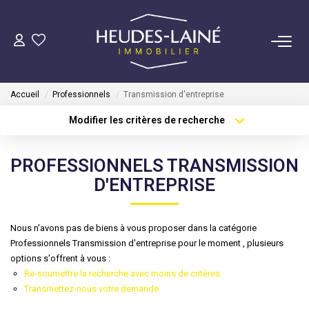
VENDRE
Accueil
Professionnels
Transmission d'entreprise
ACHETER
Modifier les critères de recherche
Type de transaction
Localisation
Acheter
Localisation
LOUER
PROFESSIONNELS TRANSMISSION
Type de bien
Sélectionnez...
Surface min
D'ENTREPRISE
GÉRER
Plus de critères
Budget max
Mise En Location
Nous n'avons pas de biens à vous proposer dans la catégorie
Professionnels Transmission d'entreprise pour le moment , plusieurs
Créer une alerte
Gestion Locative
options s'offrent à vous :
Re-soumettre la recherche avec moins de critères.
Transmettez-nous votre demande
COPROPRIÉTÉS