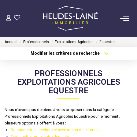
VENDRE
Accueil
Professionnels
Exploitations Agricoles
Equestre
ACHETER
Modifier les critères de recherche
Type de transaction
Localisation
Acheter
Localisation
LOUER
PROFESSIONNELS
Type de bien
Sélectionnez...
Surface min
EXPLOITATIONS AGRICOLES
GÉRER
EQUESTRE
Plus de critères
Budget max
Mise En Location
Créer une alerte
Nous n'avons pas de biens à vous proposer dans la catégorie
Gestion Locative
Professionnels Exploitations Agricoles Equestre pour le moment ,
plusieurs options s'offrent à vous :
Re-soumettre la recherche avec moins de critères.
COPROPRIÉTÉS
Transmettez-nous votre demande