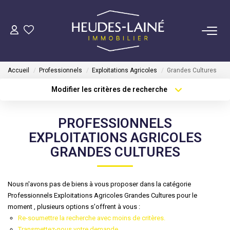
VENDRE
Accueil
Professionnels
Exploitations Agricoles
Grandes Cultures
ACHETER
Modifier les critères de recherche
Type de transaction
Localisation
Acheter
Localisation
LOUER
PROFESSIONNELS
Type de bien
Sélectionnez...
Surface min
EXPLOITATIONS AGRICOLES
GÉRER
GRANDES CULTURES
Plus de critères
Budget max
Mise En Location
Créer une alerte
Nous n'avons pas de biens à vous proposer dans la catégorie
Gestion Locative
Professionnels Exploitations Agricoles Grandes Cultures pour le
moment , plusieurs options s'offrent à vous :
Re-soumettre la recherche avec moins de critères.
COPROPRIÉTÉS
Transmettez-nous votre demande