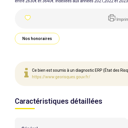
entre 2630€ et 3640€. indexées aux années 2021,2022 et 202
Impri
Nos honoraires
Ce bien est soumis à un diagnostic ERP (État des Risq
https://www.georisques.gouv.fr/
Caractéristiques détaillées