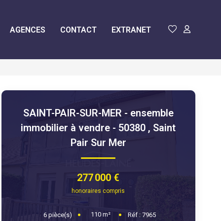
AGENCES
CONTACT
EXTRANET
SAINT-PAIR-SUR-MER - ensemble
immobilier à vendre - 50380
,
Saint
Pair Sur Mer
277 000 €
honoraires compris
110
m²
6
pièce(s)
Réf :
7965