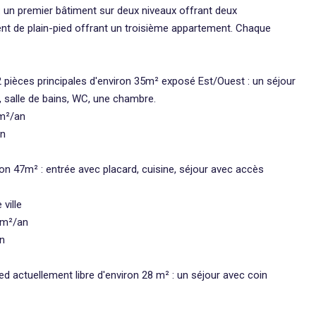
 un premier bâtiment sur deux niveaux offrant deux
ent de plain-pied offrant un troisième appartement. Chaque
 pièces principales d'environ 35m² exposé Est/Ouest : un séjour
e, salle de bains, WC, une chambre.
/m²/an
an
ron 47m² : entrée avec placard, cuisine, séjour avec accès
ville
/m²/an
an
ed actuellement libre d'environ 28 m² : un séjour avec coin