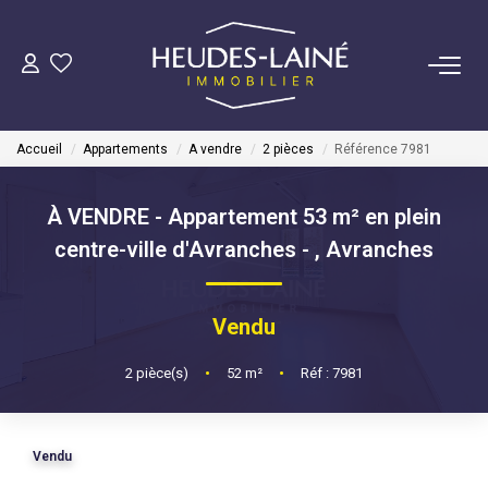
VENDRE
Accueil
Appartements
A vendre
2 pièces
Référence 7981
ACHETER
À VENDRE - Appartement 53 m² en plein
LOUER
centre-ville d'Avranches -
,
Avranches
GÉRER
Vendu
Mise En Location
2
pièce(s)
•
52
m²
•
Réf : 7981
Gestion Locative
Vendu
COPROPRIÉTÉS