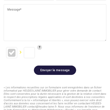
Message*
Envoyer le message
« Les informations recueillies sur ce formulaire sont enregistrées dans un fichier
informatisé par HEUDES-LAINÉ IMMOBILIER pour gérer votre demande de contact.
Elles sont conservées pour la durée nécessaire à la gestion de la relation client dans
le respect des prescriptions légales applicables et sont destinées à nos conseillers
Conformément à la loi « informatique et libertés », vous pouvez exercer votre droit
d'accès aux données vous concernant et les faire rectifier en contactant HEUDES-
LAINÉ IMMOBILIER contact@heudes-laine.fr. Nous vous informons de l'existence de
la liste d'opposition au démarchage téléphonique « Bloctel », sur laquelle vous