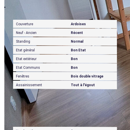
Extérieur
Couverture
Ardoises
Neuf - Ancien
Récent
Standing
Normal
Etat général
Bon Etat
Etat extérieur
Bon
Etat Communs
Bon
Fenêtres
Bois double vitrage
Assainissement
Tout à l'égout
Intérieur