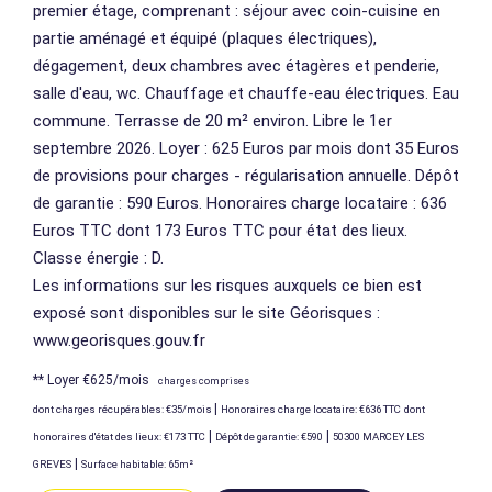
premier étage, comprenant : séjour avec coin-cuisine en
partie aménagé et équipé (plaques électriques),
dégagement, deux chambres avec étagères et penderie,
salle d'eau, wc. Chauffage et chauffe-eau électriques. Eau
commune. Terrasse de 20 m² environ. Libre le 1er
septembre 2026. Loyer : 625 Euros par mois dont 35 Euros
de provisions pour charges - régularisation annuelle. Dépôt
de garantie : 590 Euros. Honoraires charge locataire : 636
Euros TTC dont 173 Euros TTC pour état des lieux.
Classe énergie : D.
Les informations sur les risques auxquels ce bien est
exposé sont disponibles sur le site Géorisques :
www.georisques.gouv.fr
**
Loyer €625/mois
charges comprises
|
dont charges récupérables: €35/mois
Honoraires charge locataire: €636 TTC
dont
|
|
honoraires d'état des lieux: €173 TTC
Dépôt de garantie: €590
50300 MARCEY LES
|
GREVES
Surface habitable: 65m²