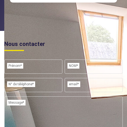
Nous contacter
Prénom*
NOM*
N° de téléphone*
email*
Message*