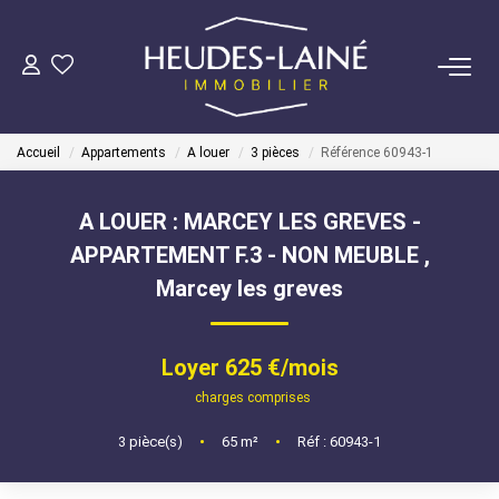
VENDRE
Accueil
Appartements
A louer
3 pièces
Référence 60943-1
ACHETER
A LOUER : MARCEY LES GREVES -
LOUER
APPARTEMENT F.3 - NON MEUBLE
,
Marcey les greves
GÉRER
Mise En Location
Loyer 625 €/mois
Gestion Locative
charges comprises
3
pièce(s)
•
65
m²
•
Réf : 60943-1
COPROPRIÉTÉS