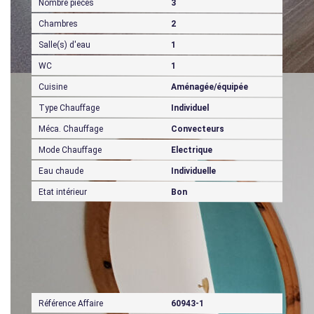
Nombre pièces
3
Chambres
2
Salle(s) d'eau
1
WC
1
Cuisine
Aménagée/équipée
Type Chauffage
Individuel
Méca. Chauffage
Convecteurs
Mode Chauffage
Electrique
Eau chaude
Individuelle
Etat intérieur
Bon
Mandat
Référence Affaire
60943-1