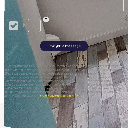
Envoyer le message
« Les informations recueillies sur ce formulaire sont enregistrées dans un fichier
informatisé par HEUDES-LAINÉ IMMOBILIER pour gérer votre demande de contact.
Elles sont conservées pour la durée nécessaire à la gestion de la relation client dans
le respect des prescriptions légales applicables et sont destinées à nos conseillers
Conformément à la loi « informatique et libertés », vous pouvez exercer votre droit
d'accès aux données vous concernant et les faire rectifier en contactant HEUDES-
LAINÉ IMMOBILIER contact@heudes-laine.fr. Nous vous informons de l'existence de
la liste d'opposition au démarchage téléphonique « Bloctel », sur laquelle vous
pouvez vous inscrire ici :
https://www.bloctel.gouv.fr/
»