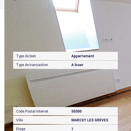
Caractéristiques détaillées
Général
Type de bien
Appartement
Type de transaction
A louer
Localisation
Code Postal Internet
50300
Ville
MARCEY LES GREVES
Etage
1