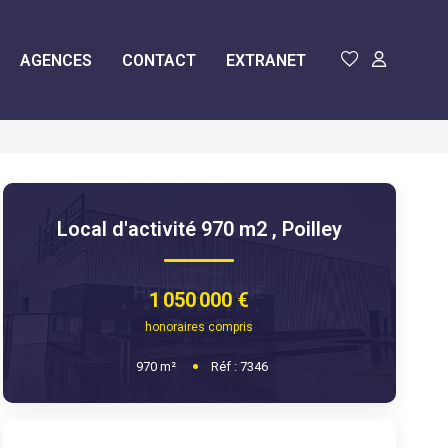
AGENCES
CONTACT
EXTRANET
Local d'activité 970 m2
,
Poilley
1 050 000 €
honoraires compris
970
m²
Réf :
7346