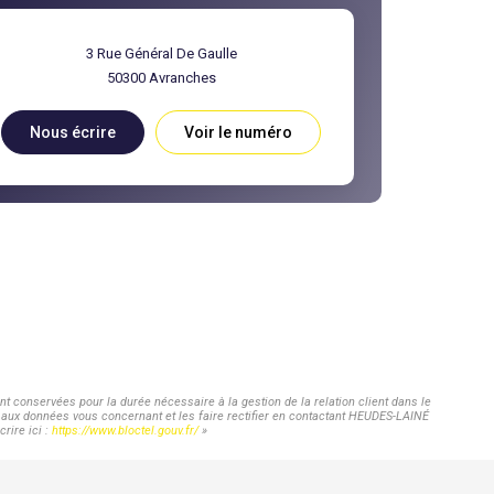
3 Rue Général De Gaulle
50300
Avranches
Nous écrire
Voir le numéro
 conservées pour la durée nécessaire à la gestion de la relation client dans le
ès aux données vous concernant et les faire rectifier en contactant HEUDES-LAINÉ
rire ici :
https://www.bloctel.gouv.fr/
»