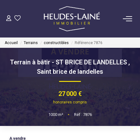
VENDRE
Accueil
Terrains
constructibles
Référence 7876
ACHETER
Terrain à bâtir - ST BRICE DE LANDELLES
,
LOUER
Saint brice de landelles
GÉRER
27 000 €
Mise En Location
honoraires compris
Gestion Locative
1000
m²
•
Réf : 7876
COPROPRIÉTÉS
A vendre