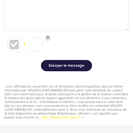
Envoyer le message
« Les informations recueillies sur ce formulaire sont enregistrées dans un fichier
informatisé par HEUDES-LAINÉ IMMOBILIER pour gérer votre demande de contact.
Elles sont conservées pour la durée nécessaire à la gestion de la relation client dans
le respect des prescriptions légales applicables et sont destinées à nos conseillers
Conformément à la loi « informatique et libertés », vous pouvez exercer votre droit
d'accès aux données vous concernant et les faire rectifier en contactant HEUDES-
LAINÉ IMMOBILIER contact@heudes-laine.fr. Nous vous informons de l'existence de
la liste d'opposition au démarchage téléphonique « Bloctel », sur laquelle vous
pouvez vous inscrire ici :
https://www.bloctel.gouv.fr/
»