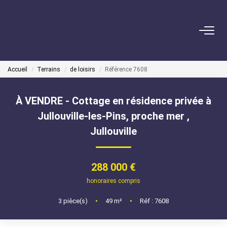
VENDRE
Accueil
Terrains
de loisirs
Référence 7608
ACHETER
À VENDRE - Cottage en résidence privée à
LOUER
Jullouville-les-Pins, proche mer
,
Jullouville
GÉRER
Mise En Location
288 000 €
Gestion Locative
honoraires compris
3
pièce(s)
•
49
m²
•
Réf : 7608
COPROPRIÉTÉS