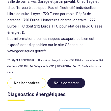
salle de bains, wc. Garage et jardin privatif. Chauffage et
chauffe-eau électriques. Eau et électricité individuelles.
Libre de suite. Loyer : 720 Euros par mois. Dépôt de
garantie : 720 Euros. Honoraires charge locataire : 777
Euros TTC dont 212 Euros TTC pour état des lieux. Classe
énergie : D.
Les informations sur les risques auxquels ce bien est
exposé sont disponibles sur le site Géorisques :
www.georisques.gouv.fr
**
Loyer €720/mois
|
Honoraires charge locataire: €777 TTC
dont honoraires d'état
|
|
|
des lieux: €212 TTC
Dépôt de garantie: €720
50220 PONTAUBAULT
Surface habitable:
80m²
Nos honoraires
Nous contacter
Diagnostics énergétiques