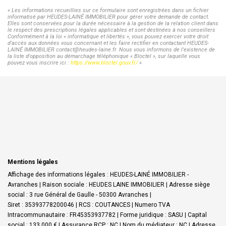
« Les informations recueillies sur ce formulaire sont enregistrées dans un fichier
informatisé par HEUDES-LAINÉ IMMOBILIER pour gérer votre demande de contact.
Elles sont conservées pour la durée nécessaire à la gestion de la relation client dans
le respect des prescriptions légales applicables et sont destinées à nos conseillers
Conformément à la loi « informatique et libertés », vous pouvez exercer votre droit
d'accès aux données vous concernant et les faire rectifier en contactant HEUDES-
LAINÉ IMMOBILIER contact@heudes-laine.fr. Nous vous informons de l'existence de
la liste d'opposition au démarchage téléphonique « Bloctel », sur laquelle vous
pouvez vous inscrire ici :
https://www.bloctel.gouv.fr/
»
Mentions légales
Affichage des informations légales : HEUDES-LAINÉ IMMOBILIER -
Avranches | Raison sociale : HEUDES LAINE IMMOBILIER | Adresse siège
social : 3 rue Général de Gaulle - 50300 Avranches |
Siret : 35393778200046 | RCS : COUTANCES | Numero TVA
Intracommunautaire : FR45353937782 | Forme juridique : SASU | Capital
social : 133 000 € | Assurance RCP : NC | Nom du médiateur : NC | Adresse