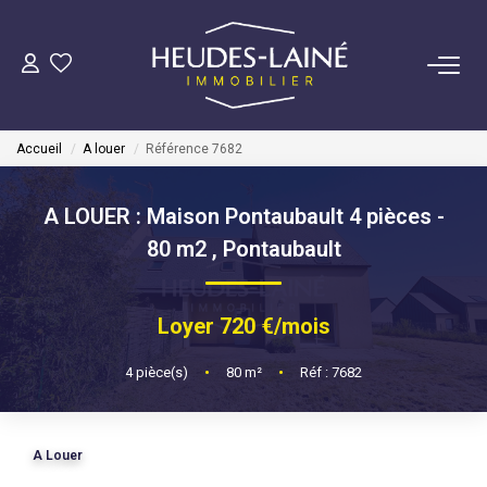
VENDRE
Accueil
A louer
Référence 7682
ACHETER
A LOUER : Maison Pontaubault 4 pièces -
LOUER
80 m2
,
Pontaubault
GÉRER
Loyer 720 €/mois
Mise En Location
4
pièce(s)
•
80
m²
•
Réf : 7682
Gestion Locative
A Louer
COPROPRIÉTÉS