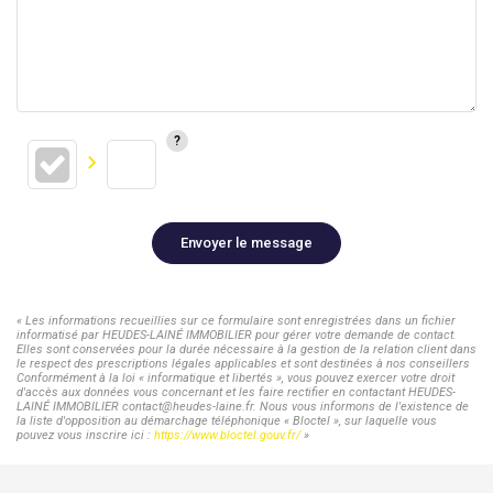
Envoyer le message
« Les informations recueillies sur ce formulaire sont enregistrées dans un fichier
informatisé par HEUDES-LAINÉ IMMOBILIER pour gérer votre demande de contact.
Elles sont conservées pour la durée nécessaire à la gestion de la relation client dans
le respect des prescriptions légales applicables et sont destinées à nos conseillers
Conformément à la loi « informatique et libertés », vous pouvez exercer votre droit
d'accès aux données vous concernant et les faire rectifier en contactant HEUDES-
LAINÉ IMMOBILIER contact@heudes-laine.fr. Nous vous informons de l'existence de
la liste d'opposition au démarchage téléphonique « Bloctel », sur laquelle vous
pouvez vous inscrire ici :
https://www.bloctel.gouv.fr/
»