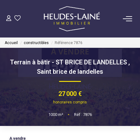
VENDRE
Accueil
constructibles
Référence 7876
ACHETER
Terrain à bâtir - ST BRICE DE LANDELLES
,
LOUER
Saint brice de landelles
GÉRER
27 000 €
Mise En Location
honoraires compris
Gestion Locative
1000
m²
•
Réf : 7876
COPROPRIÉTÉS
A vendre