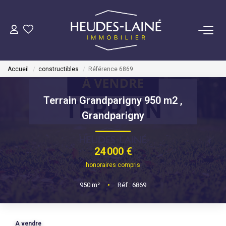
VENDRE
Accueil
constructibles
Référence 6869
ACHETER
Terrain Grandparigny 950 m2
,
LOUER
Grandparigny
GÉRER
24 000 €
Mise En Location
honoraires compris
Gestion Locative
950
m²
•
Réf : 6869
COPROPRIÉTÉS
A vendre