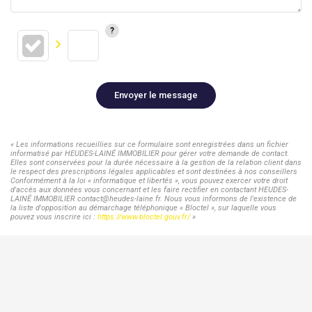
Envoyer le message
« Les informations recueillies sur ce formulaire sont enregistrées dans un fichier
informatisé par HEUDES-LAINÉ IMMOBILIER pour gérer votre demande de contact.
Elles sont conservées pour la durée nécessaire à la gestion de la relation client dans
le respect des prescriptions légales applicables et sont destinées à nos conseillers
Conformément à la loi « informatique et libertés », vous pouvez exercer votre droit
d'accès aux données vous concernant et les faire rectifier en contactant HEUDES-
LAINÉ IMMOBILIER contact@heudes-laine.fr. Nous vous informons de l'existence de
la liste d'opposition au démarchage téléphonique « Bloctel », sur laquelle vous
pouvez vous inscrire ici :
https://www.bloctel.gouv.fr/
»