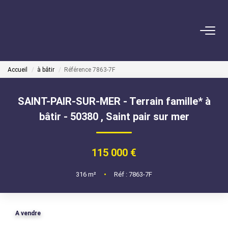
VENDRE
Accueil
à bâtir
Référence 7863-7F
ACHETER
SAINT-PAIR-SUR-MER - Terrain famille* à
LOUER
bâtir - 50380
,
Saint pair sur mer
GÉRER
115 000 €
Mise En Location
316
m²
•
Réf : 7863-7F
Gestion Locative
A vendre
COPROPRIÉTÉS