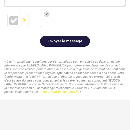
Envoyer le message
« Les informations recueillies sur ce formulaire sont enregistrées dans un fichier
informatisé par HEUDES-LAINÉ IMMOBILIER pour gérer votre demande de contact.
Elles sont conservées pour la durée nécessaire à la gestion de la relation client dans
le respect des prescriptions légales applicables et sont destinées à nos conseillers
Conformément à la loi « informatique et libertés », vous pouvez exercer votre droit
d'accès aux données vous concernant et les faire rectifier en contactant HEUDES-
LAINÉ IMMOBILIER contact@heudes-laine.fr. Nous vous informons de l'existence de
la liste d'opposition au démarchage téléphonique « Bloctel », sur laquelle vous
pouvez vous inscrire ici :
https://www.bloctel.gouv.fr/
»