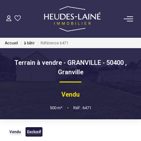
VENDRE
Accueil
à bâtir
Référence 6471
ACHETER
Terrain à vendre - GRANVILLE - 50400
,
LOUER
Granville
GÉRER
Vendu
Mise En Location
500
m²
•
Réf : 6471
Gestion Locative
Vendu
Exclusif
COPROPRIÉTÉS