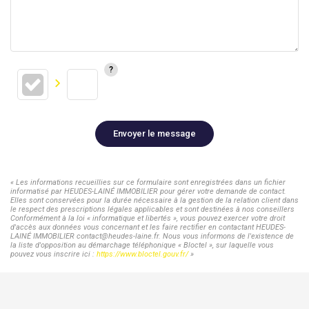
Envoyer le message
« Les informations recueillies sur ce formulaire sont enregistrées dans un fichier
informatisé par HEUDES-LAINÉ IMMOBILIER pour gérer votre demande de contact.
Elles sont conservées pour la durée nécessaire à la gestion de la relation client dans
le respect des prescriptions légales applicables et sont destinées à nos conseillers
Conformément à la loi « informatique et libertés », vous pouvez exercer votre droit
d'accès aux données vous concernant et les faire rectifier en contactant HEUDES-
LAINÉ IMMOBILIER contact@heudes-laine.fr. Nous vous informons de l'existence de
la liste d'opposition au démarchage téléphonique « Bloctel », sur laquelle vous
pouvez vous inscrire ici :
https://www.bloctel.gouv.fr/
»