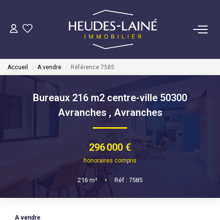
VENDRE
Accueil
A vendre
Référence 7585
ACHETER
Bureaux 216 m2 centre-ville 50300
LOUER
Avranches
,
Avranches
GÉRER
296 000 €
Mise En Location
honoraires compris
Gestion Locative
216
m²
•
Réf : 7585
COPROPRIÉTÉS
A vendre