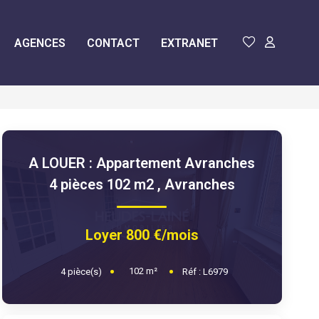
AGENCES
CONTACT
EXTRANET
A LOUER : Appartement Avranches
4 pièces 102 m2
,
Avranches
Loyer 800 €/mois
102
m²
4
pièce(s)
Réf :
L6979