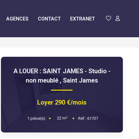
AGENCES
CONTACT
EXTRANET
A LOUER : SAINT JAMES - Studio -
non meublé
,
Saint James
Loyer 290 €/mois
22
m²
1
pièce(s)
Réf :
61737