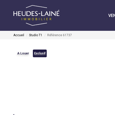
VE
Accueil
Studio T1
Référence 61737
A Louer
Exclusif