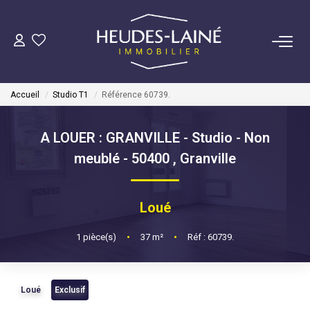
VENDRE
Accueil
Studio T1
Référence 60739.
ACHETER
A LOUER : GRANVILLE - Studio - Non
LOUER
meublé - 50400
,
Granville
GÉRER
Loué
Mise En Location
1
pièce(s)
•
37
m²
•
Réf : 60739.
Gestion Locative
Loué
Exclusif
COPROPRIÉTÉS