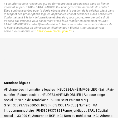
« Les informations recueillies sur ce formulaire sont enregistrées dans un fichier
informatisé par HEUDES-LAINÉ IMMOBILIER pour gérer votre demande de contact.
Elles sont conservées pour la durée nécessaire à la gestion de la relation client dans
le respect des prescriptions légales applicables et sont destinées à nos conseillers
Conformément à la loi « informatique et libertés », vous pouvez exercer votre droit
d'accès aux données vous concernant et les faire rectifier en contactant HEUDES-
LAINÉ IMMOBILIER contact@heudes-laine.fr. Nous vous informons de l'existence de
la liste d'opposition au démarchage téléphonique « Bloctel », sur laquelle vous
pouvez vous inscrire ici :
https://www.bloctel.gouv.fr/
»
Mentions légales
Affichage des informations légales : HEUDES-LAINÉ IMMOBILIER - Saint-Pair-
sur-Mer | Raison sociale : HEUDES LAINE IMMOBILIER | Adresse siège
social : 270 rue de Tombelaine - 50380 Saint-Pair-sur-Mer |
Siret : 35393778200053 | RCS : R.C.S COUTANCES | Numero TVA
Intracommunautaire : FR45353937782 | Forme juridique : SARL | Capital
social : 133 000 € | Assurance RCP : NC | Nom du médiateur : NC | Adresse