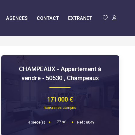
AGENCES
CONTACT
EXTRANET
CHAMPEAUX - Appartement à
vendre - 50530
,
Champeaux
171 000 €
honoraires compris
77
m²
4
pièce(s)
Réf :
8049