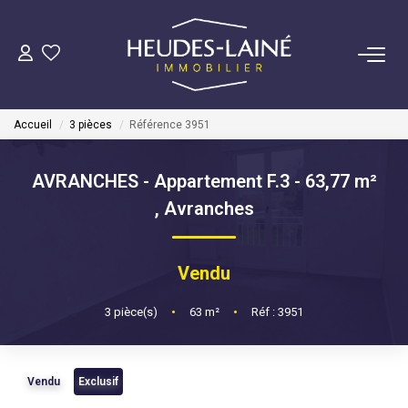
VENDRE
Accueil
3 pièces
Référence 3951
ACHETER
AVRANCHES - Appartement F.3 - 63,77 m²
LOUER
,
Avranches
GÉRER
Vendu
Mise En Location
3
pièce(s)
•
63
m²
•
Réf : 3951
Gestion Locative
Vendu
Exclusif
COPROPRIÉTÉS