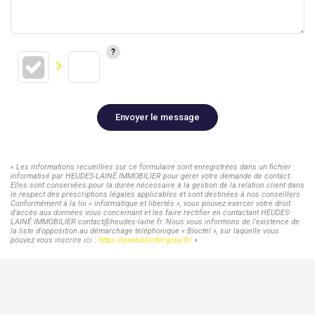
Envoyer le message
« Les informations recueillies sur ce formulaire sont enregistrées dans un fichier
informatisé par HEUDES-LAINÉ IMMOBILIER pour gérer votre demande de contact.
Elles sont conservées pour la durée nécessaire à la gestion de la relation client dans
le respect des prescriptions légales applicables et sont destinées à nos conseillers
Conformément à la loi « informatique et libertés », vous pouvez exercer votre droit
d'accès aux données vous concernant et les faire rectifier en contactant HEUDES-
LAINÉ IMMOBILIER contact@heudes-laine.fr. Nous vous informons de l'existence de
la liste d'opposition au démarchage téléphonique « Bloctel », sur laquelle vous
pouvez vous inscrire ici :
https://www.bloctel.gouv.fr/
»