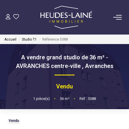
VENDRE
Accueil
Studio T1
Référence 5388
ACHETER
A vendre grand studio de 36 m² -
LOUER
AVRANCHES centre-ville
,
Avranches
GÉRER
Vendu
Mise En Location
1
pièce(s)
•
36
m²
•
Réf : 5388
Gestion Locative
Vendu
COPROPRIÉTÉS