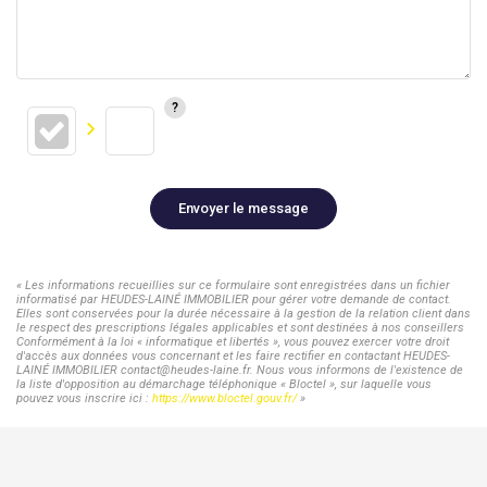
Envoyer le message
« Les informations recueillies sur ce formulaire sont enregistrées dans un fichier
informatisé par HEUDES-LAINÉ IMMOBILIER pour gérer votre demande de contact.
Elles sont conservées pour la durée nécessaire à la gestion de la relation client dans
le respect des prescriptions légales applicables et sont destinées à nos conseillers
Conformément à la loi « informatique et libertés », vous pouvez exercer votre droit
d'accès aux données vous concernant et les faire rectifier en contactant HEUDES-
LAINÉ IMMOBILIER contact@heudes-laine.fr. Nous vous informons de l'existence de
la liste d'opposition au démarchage téléphonique « Bloctel », sur laquelle vous
pouvez vous inscrire ici :
https://www.bloctel.gouv.fr/
»