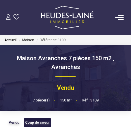
VENDRE
Accueil
Maison
Référence 3109
ACHETER
Maison Avranches 7 pièces 150 m2
,
LOUER
Avranches
GÉRER
Vendu
Mise En Location
7
pièce(s)
•
150
m²
•
Réf : 3109
Gestion Locative
Vendu
Coup de coeur
COPROPRIÉTÉS