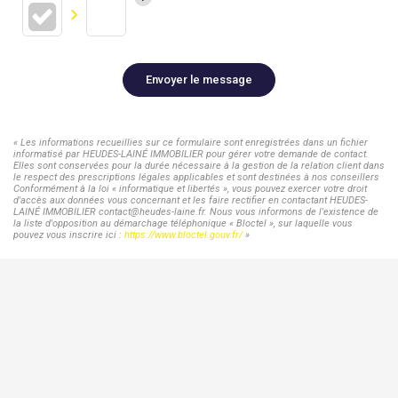
Envoyer le message
« Les informations recueillies sur ce formulaire sont enregistrées dans un fichier
informatisé par HEUDES-LAINÉ IMMOBILIER pour gérer votre demande de contact.
Elles sont conservées pour la durée nécessaire à la gestion de la relation client dans
le respect des prescriptions légales applicables et sont destinées à nos conseillers
Conformément à la loi « informatique et libertés », vous pouvez exercer votre droit
d'accès aux données vous concernant et les faire rectifier en contactant HEUDES-
LAINÉ IMMOBILIER contact@heudes-laine.fr. Nous vous informons de l'existence de
la liste d'opposition au démarchage téléphonique « Bloctel », sur laquelle vous
pouvez vous inscrire ici :
https://www.bloctel.gouv.fr/
»