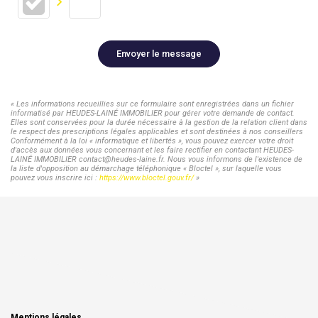
Envoyer le message
« Les informations recueillies sur ce formulaire sont enregistrées dans un fichier
informatisé par HEUDES-LAINÉ IMMOBILIER pour gérer votre demande de contact.
Elles sont conservées pour la durée nécessaire à la gestion de la relation client dans
le respect des prescriptions légales applicables et sont destinées à nos conseillers
Conformément à la loi « informatique et libertés », vous pouvez exercer votre droit
d'accès aux données vous concernant et les faire rectifier en contactant HEUDES-
LAINÉ IMMOBILIER contact@heudes-laine.fr. Nous vous informons de l'existence de
la liste d'opposition au démarchage téléphonique « Bloctel », sur laquelle vous
pouvez vous inscrire ici :
https://www.bloctel.gouv.fr/
»
Mentions légales