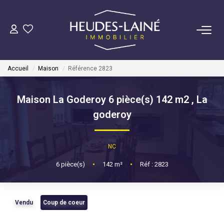
VENDRE
Accueil
Maison
Référence 2823
ACHETER
Maison La Goderoy 6 pièce(s) 142 m2
,
La
LOUER
goderoy
GÉRER
NC
Mise En Location
6
pièce(s)
•
142
m²
•
Réf : 2823
Gestion Locative
Vendu
Coup de coeur
COPROPRIÉTÉS