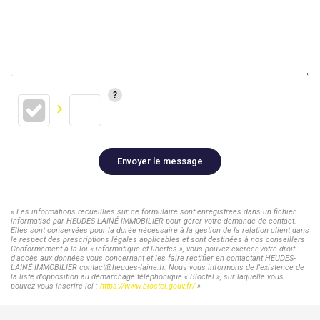
Envoyer le message
« Les informations recueillies sur ce formulaire sont enregistrées dans un fichier
informatisé par HEUDES-LAINÉ IMMOBILIER pour gérer votre demande de contact.
Elles sont conservées pour la durée nécessaire à la gestion de la relation client dans
le respect des prescriptions légales applicables et sont destinées à nos conseillers
Conformément à la loi « informatique et libertés », vous pouvez exercer votre droit
d'accès aux données vous concernant et les faire rectifier en contactant HEUDES-
LAINÉ IMMOBILIER contact@heudes-laine.fr. Nous vous informons de l'existence de
la liste d'opposition au démarchage téléphonique « Bloctel », sur laquelle vous
pouvez vous inscrire ici :
https://www.bloctel.gouv.fr/
»