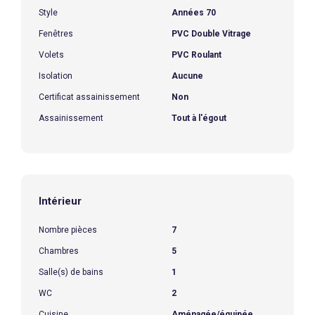
Style
Années 70
Fenêtres
PVC Double Vitrage
Volets
PVC Roulant
Isolation
Aucune
Certificat assainissement
Non
Assainissement
Tout à l'égout
Intérieur
Nombre pièces
7
Chambres
5
Salle(s) de bains
1
WC
2
Cuisine
Aménagée/équipée