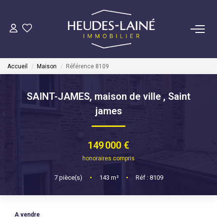
VENDRE
Accueil
Maison
Référence 8109
ACHETER
SAINT-JAMES, maison de ville
,
Saint
LOUER
james
GÉRER
149 000 €
Mise En Location
honoraires compris
Gestion Locative
7
pièce(s)
•
143
m²
•
Réf : 8109
COPROPRIÉTÉS
A vendre