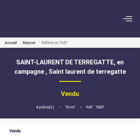
VENDRE
Accueil
Maison
Référence 7687
ACHETER
SAINT-LAURENT DE TERREGATTE, en
LOUER
campagne
,
Saint laurent de terregatte
GÉRER
Vendu
Mise En Location
4
pièce(s)
•
76
m²
•
Réf : 7687
Gestion Locative
Vendu
COPROPRIÉTÉS