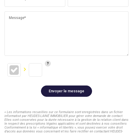
Message*
Envoyer le message
« Les informations recueillies sur ce formulaire sont enregistrées dans un fichier
informatisé par HEUDES-LAINÉ IMMOBILIER pour gérer votre demande de contact.
Elles sont conservées pour la durée nécessaire à la gestion de la relation client dans
le respect des prescriptions légales applicables et sont destinées à nos conseillers
Conformément à la loi « informatique et libertés », vous pouvez exercer votre droit
d'accès aux données vous concernant et les faire rectifier en contactant HEUDES-