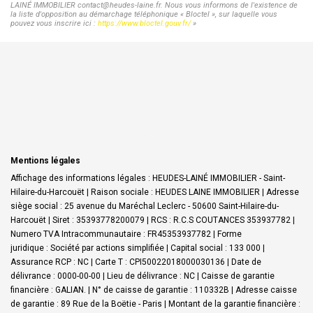
LAINÉ IMMOBILIER contact@heudes-laine.fr. Nous vous informons de l'existence de
la liste d'opposition au démarchage téléphonique « Bloctel », sur laquelle vous
pouvez vous inscrire ici :
https://www.bloctel.gouv.fr/
»
Mentions légales
Affichage des informations légales : HEUDES-LAINÉ IMMOBILIER - Saint-
Hilaire-du-Harcouët | Raison sociale : HEUDES LAINE IMMOBILIER | Adresse
siège social : 25 avenue du Maréchal Leclerc - 50600 Saint-Hilaire-du-
Harcouët | Siret : 35393778200079 | RCS : R.C.S COUTANCES 353937782 |
Numero TVA Intracommunautaire : FR45353937782 | Forme
juridique : Société par actions simplifiée | Capital social : 133 000 |
Assurance RCP : NC |
Carte T : CPI50022018000030136 | Date de
délivrance : 0000-00-00 | Lieu de délivrance : NC | Caisse de garantie
financière : GALIAN. | N° de caisse de garantie : 110332B | Adresse caisse
de garantie : 89 Rue de la Boëtie - Paris | Montant de la garantie financière :