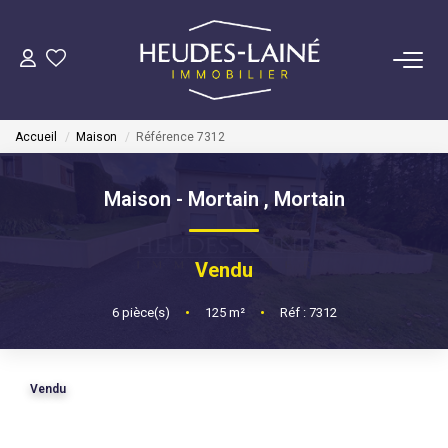
VENDRE
Accueil
Maison
Référence 7312
ACHETER
Maison - Mortain
,
Mortain
LOUER
Vendu
GÉRER
6
pièce(s)
•
125
m²
•
Réf : 7312
Mise En Location
Gestion Locative
Vendu
COPROPRIÉTÉS