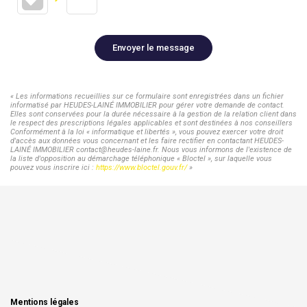
Envoyer le message
« Les informations recueillies sur ce formulaire sont enregistrées dans un fichier
informatisé par HEUDES-LAINÉ IMMOBILIER pour gérer votre demande de contact.
Elles sont conservées pour la durée nécessaire à la gestion de la relation client dans
le respect des prescriptions légales applicables et sont destinées à nos conseillers
Conformément à la loi « informatique et libertés », vous pouvez exercer votre droit
d'accès aux données vous concernant et les faire rectifier en contactant HEUDES-
LAINÉ IMMOBILIER contact@heudes-laine.fr. Nous vous informons de l'existence de
la liste d'opposition au démarchage téléphonique « Bloctel », sur laquelle vous
pouvez vous inscrire ici :
https://www.bloctel.gouv.fr/
»
Mentions légales