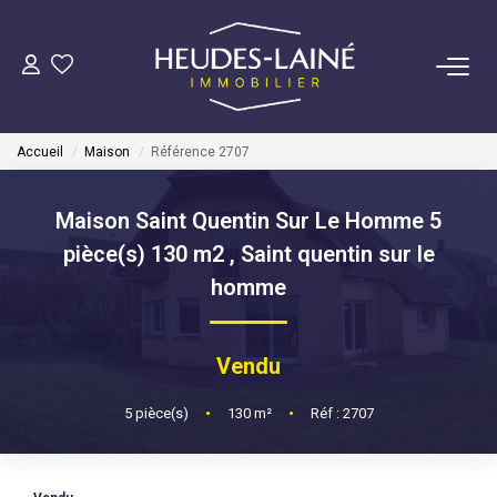
VENDRE
Accueil
Maison
Référence 2707
ACHETER
Maison Saint Quentin Sur Le Homme 5
LOUER
pièce(s) 130 m2
,
Saint quentin sur le
homme
GÉRER
Vendu
Mise En Location
Gestion Locative
5
pièce(s)
•
130
m²
•
Réf : 2707
COPROPRIÉTÉS