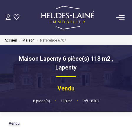
VENDRE
Accueil
Maison
Référence 6707
ACHETER
Maison Lapenty 6 pièce(s) 118 m2
,
LOUER
Lapenty
GÉRER
Vendu
Mise En Location
6
pièce(s)
•
118
m²
•
Réf : 6707
Gestion Locative
Vendu
COPROPRIÉTÉS