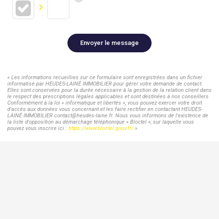
Envoyer le message
« Les informations recueillies sur ce formulaire sont enregistrées dans un fichier
informatisé par HEUDES-LAINÉ IMMOBILIER pour gérer votre demande de contact.
Elles sont conservées pour la durée nécessaire à la gestion de la relation client dans
le respect des prescriptions légales applicables et sont destinées à nos conseillers
Conformément à la loi « informatique et libertés », vous pouvez exercer votre droit
d'accès aux données vous concernant et les faire rectifier en contactant HEUDES-
LAINÉ IMMOBILIER contact@heudes-laine.fr. Nous vous informons de l'existence de
la liste d'opposition au démarchage téléphonique « Bloctel », sur laquelle vous
pouvez vous inscrire ici :
https://www.bloctel.gouv.fr/
»