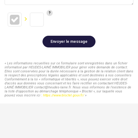
Envoyer le message
« Les informations recueillies sur ce formulaire sont enregistrées dans un fichier
informatisé par HEUDES-LAINÉ IMMOBILIER pour gérer votre demande de contact.
Elles sont conservées pour la durée nécessaire à la gestion de la relation client dans
le respect des prescriptions légales applicables et sont destinées à nos conseillers
Conformément à la loi « informatique et libertés », vous pouvez exercer votre droit
d'accès aux données vous concernant et les faire rectifier en contactant HEUDES-
LAINÉ IMMOBILIER contact@heudes-laine.fr. Nous vous informons de l'existence de
la liste d'opposition au démarchage téléphonique « Bloctel », sur laquelle vous
pouvez vous inscrire ici :
https://www.bloctel.gouv.fr/
»