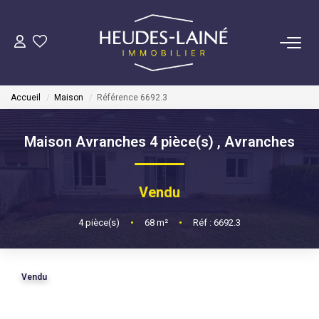
VENDRE
Accueil
Maison
Référence 6692.3
ACHETER
Maison Avranches 4 pièce(s)
,
Avranches
LOUER
Vendu
GÉRER
4
pièce(s)
•
68
m²
•
Réf : 6692.3
Mise En Location
Gestion Locative
Vendu
COPROPRIÉTÉS