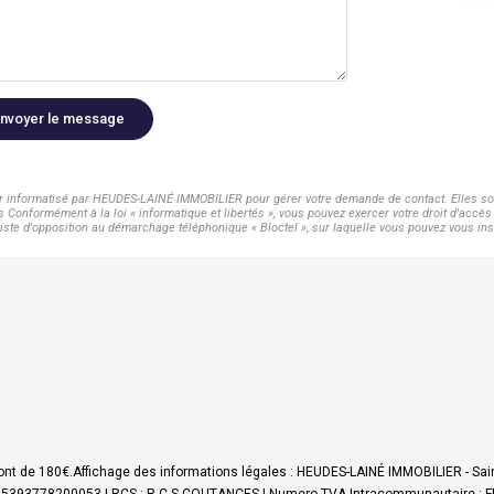
nvoyer le message
ier informatisé par HEUDES-LAINÉ IMMOBILIER pour gérer votre demande de contact. Elles sont
s Conformément à la loi « informatique et libertés », vous pouvez exercer votre droit d'acc
te d'opposition au démarchage téléphonique « Bloctel », sur laquelle vous pouvez vous insc
ont de 180€.
Affichage des informations légales : HEUDES-LAINÉ IMMOBILIER - Sai