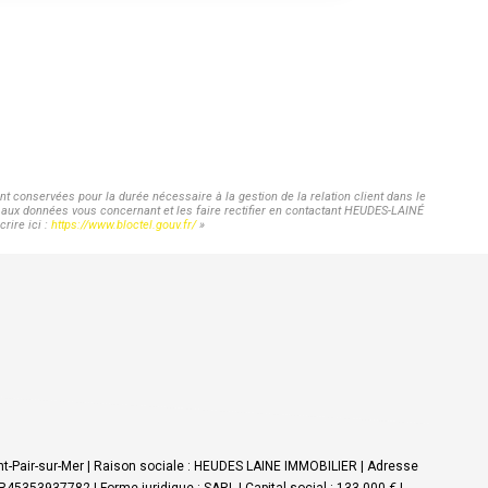
 conservées pour la durée nécessaire à la gestion de la relation client dans le
ès aux données vous concernant et les faire rectifier en contactant HEUDES-LAINÉ
rire ici :
https://www.bloctel.gouv.fr/
»
nt-Pair-sur-Mer | Raison sociale : HEUDES LAINE IMMOBILIER | Adresse