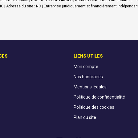
t : 35393778200053 | RCS : R.C.S COUTANCES | Numero TVA Intracommunautaire : FR4
C | Adresse du site : NC |
Entreprise juridiquement et financièrement indépendan
CES
LIENS UTILES
Mon compte
Nos honoraires
Mentions légales
Politique de confidentialité
Politique des cookies
Plan du site