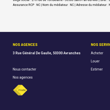
siège social : 270 rue de Tombelaine - 50380 Saint-Pair-sur-Mer | Sire
Assurance RCP : NC | Nom du médiateur : NC | Adresse du médiateur : N
NOS AGENCES
NOS SERVI
3 Rue Général De Gaulle, 50300 Avranches
Acheter
Louer
Nous contacter
Estimer
Nos agences