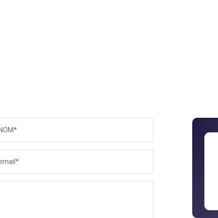
NOM*
email*