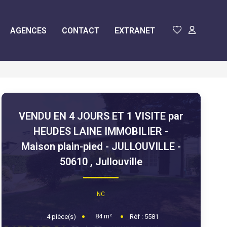
AGENCES
CONTACT
EXTRANET
VENDU EN 4 JOURS ET 1 VISITE par
HEUDES LAINE IMMOBILIER -
Maison plain-pied - JULLOUVILLE -
50610
,
Jullouville
NC
84
m²
4
pièce(s)
Réf :
5581