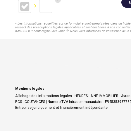
E
« Les informations recueillies sur ce formulaire sont enregistrées dans un fich
respect des prescriptions légales applicables et sont destinées à nos conseiller
IMMOBILIER contact@heudes-laine.fr. Nous vous informons de l'existence de la lis
Mentions légales
Affichage des informations légales : HEUDES-LAINÉ IMMOBILIER - Avranc
RCS : COUTANCES | Numero TVA Intracommunautaire : FR45353937782 | For
Entreprise juridiquement et financièrement indépendante