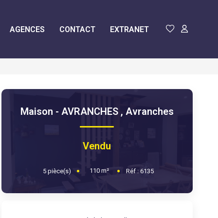
AGENCES
CONTACT
EXTRANET
Maison - AVRANCHES
,
Avranches
Vendu
110
m²
5
pièce(s)
Réf :
6135