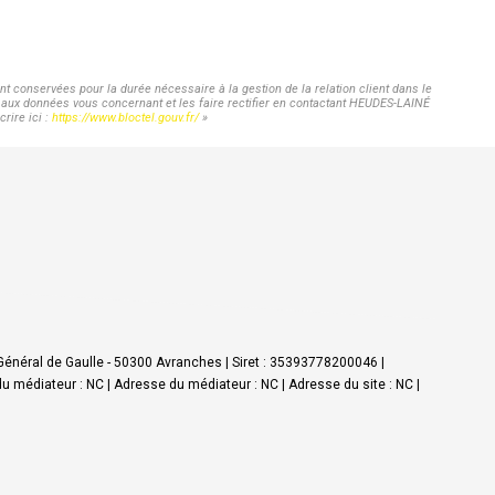
 conservées pour la durée nécessaire à la gestion de la relation client dans le
ès aux données vous concernant et les faire rectifier en contactant HEUDES-LAINÉ
rire ici :
https://www.bloctel.gouv.fr/
»
Général de Gaulle - 50300 Avranches | Siret : 35393778200046 |
médiateur : NC | Adresse du médiateur : NC | Adresse du site : NC |