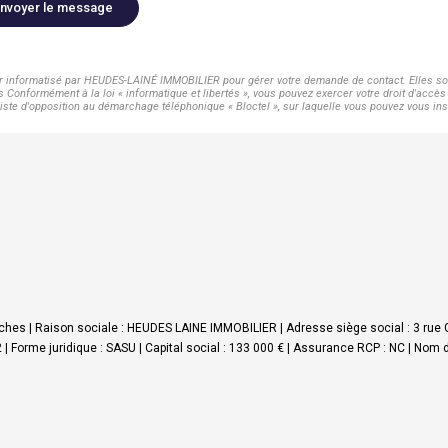
nvoyer le message
ier informatisé par HEUDES-LAINÉ IMMOBILIER pour gérer votre demande de contact. Elles sont
s Conformément à la loi « informatique et libertés », vous pouvez exercer votre droit d'acc
te d'opposition au démarchage téléphonique « Bloctel », sur laquelle vous pouvez vous insc
hes | Raison sociale : HEUDES LAINE IMMOBILIER | Adresse siège social : 3 rue 
me juridique : SASU | Capital social : 133 000 € | Assurance RCP : NC | Nom du 