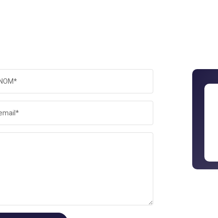
NOM*
email*