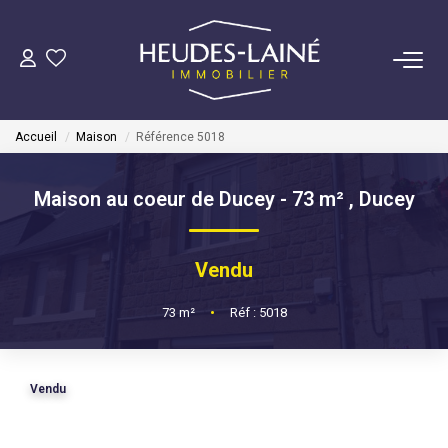
VENDRE
Accueil
Maison
Référence 5018
ACHETER
Maison au coeur de Ducey - 73 m²
,
Ducey
LOUER
Vendu
GÉRER
73
m²
•
Réf : 5018
Mise En Location
Gestion Locative
Vendu
COPROPRIÉTÉS