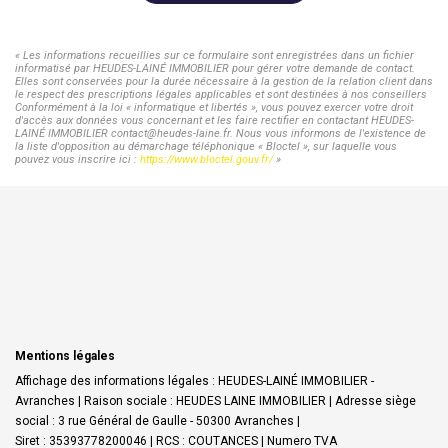
« Les informations recueillies sur ce formulaire sont enregistrées dans un fichier
informatisé par HEUDES-LAINÉ IMMOBILIER pour gérer votre demande de contact.
Elles sont conservées pour la durée nécessaire à la gestion de la relation client dans
le respect des prescriptions légales applicables et sont destinées à nos conseillers
Conformément à la loi « informatique et libertés », vous pouvez exercer votre droit
d'accès aux données vous concernant et les faire rectifier en contactant HEUDES-
LAINÉ IMMOBILIER contact@heudes-laine.fr. Nous vous informons de l'existence de
la liste d'opposition au démarchage téléphonique « Bloctel », sur laquelle vous
pouvez vous inscrire ici :
https://www.bloctel.gouv.fr/
»
Mentions légales
Affichage des informations légales : HEUDES-LAINÉ IMMOBILIER -
Avranches | Raison sociale : HEUDES LAINE IMMOBILIER | Adresse siège
social : 3 rue Général de Gaulle - 50300 Avranches |
Siret : 35393778200046 | RCS : COUTANCES | Numero TVA