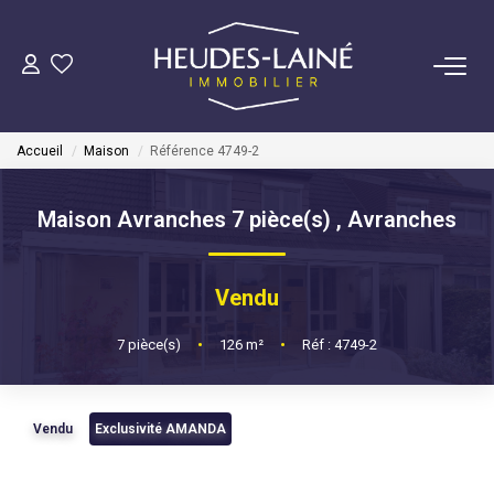
VENDRE
Accueil
Maison
Référence 4749-2
ACHETER
Maison Avranches 7 pièce(s)
,
Avranches
LOUER
Vendu
GÉRER
7
pièce(s)
•
126
m²
•
Réf : 4749-2
Mise En Location
Gestion Locative
Vendu
Exclusivité AMANDA
COPROPRIÉTÉS