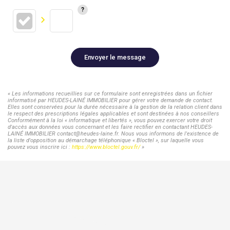
Envoyer le message
« Les informations recueillies sur ce formulaire sont enregistrées dans un fichier
informatisé par HEUDES-LAINÉ IMMOBILIER pour gérer votre demande de contact.
Elles sont conservées pour la durée nécessaire à la gestion de la relation client dans
le respect des prescriptions légales applicables et sont destinées à nos conseillers
Conformément à la loi « informatique et libertés », vous pouvez exercer votre droit
d'accès aux données vous concernant et les faire rectifier en contactant HEUDES-
LAINÉ IMMOBILIER contact@heudes-laine.fr. Nous vous informons de l'existence de
la liste d'opposition au démarchage téléphonique « Bloctel », sur laquelle vous
pouvez vous inscrire ici :
https://www.bloctel.gouv.fr/
»