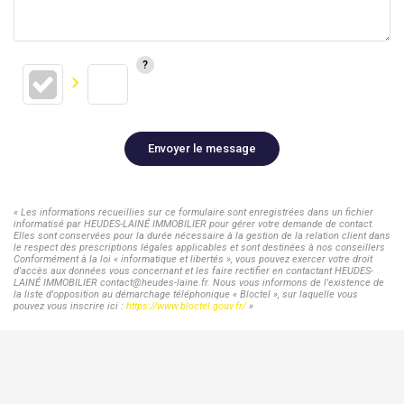
Envoyer le message
« Les informations recueillies sur ce formulaire sont enregistrées dans un fichier
informatisé par HEUDES-LAINÉ IMMOBILIER pour gérer votre demande de contact.
Elles sont conservées pour la durée nécessaire à la gestion de la relation client dans
le respect des prescriptions légales applicables et sont destinées à nos conseillers
Conformément à la loi « informatique et libertés », vous pouvez exercer votre droit
d'accès aux données vous concernant et les faire rectifier en contactant HEUDES-
LAINÉ IMMOBILIER contact@heudes-laine.fr. Nous vous informons de l'existence de
la liste d'opposition au démarchage téléphonique « Bloctel », sur laquelle vous
pouvez vous inscrire ici :
https://www.bloctel.gouv.fr/
»