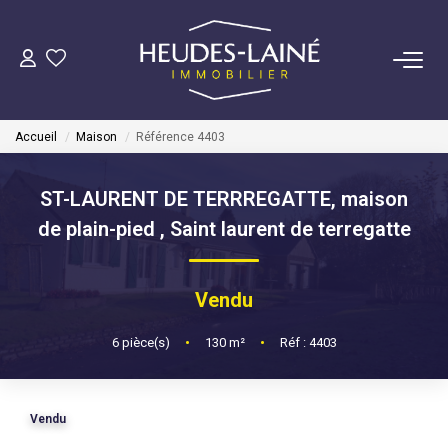
VENDRE
Accueil
Maison
Référence 4403
ACHETER
ST-LAURENT DE TERRREGATTE, maison
LOUER
de plain-pied
,
Saint laurent de terregatte
GÉRER
Vendu
Mise En Location
6
pièce(s)
•
130
m²
•
Réf : 4403
Gestion Locative
Vendu
COPROPRIÉTÉS