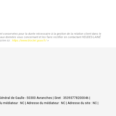
 conservées pour la durée nécessaire à la gestion de la relation client dans le
ès aux données vous concernant et les faire rectifier en contactant HEUDES-LAINÉ
rire ici :
https://www.bloctel.gouv.fr/
»
Général de Gaulle - 50300 Avranches | Siret : 35393778200046 |
médiateur : NC | Adresse du médiateur : NC | Adresse du site : NC |