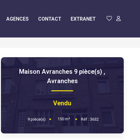
AGENCES
CONTACT
EXTRANET
Maison Avranches 9 pièce(s)
,
Avranches
Vendu
150
m²
9
pièce(s)
Réf :
3632