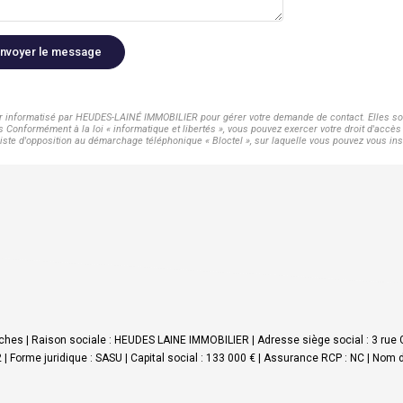
nvoyer le message
ier informatisé par HEUDES-LAINÉ IMMOBILIER pour gérer votre demande de contact. Elles sont
s Conformément à la loi « informatique et libertés », vous pouvez exercer votre droit d'acc
te d'opposition au démarchage téléphonique « Bloctel », sur laquelle vous pouvez vous insc
hes | Raison sociale : HEUDES LAINE IMMOBILIER | Adresse siège social : 3 rue 
me juridique : SASU | Capital social : 133 000 € | Assurance RCP : NC | Nom du 