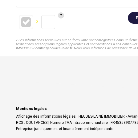
E
« Les informations recueillies sur ce formulaire sont enregistrées dans un fich
respect des prescriptions légales applicables et sont destinées à nos conseiller
IMMOBILIER contact@heudes-laine.fr. Nous vous informons de l'existence de la lis
Mentions légales
Affichage des informations légales : HEUDES-LAINÉ IMMOBILIER - Avranc
RCS : COUTANCES | Numero TVA Intracommunautaire : FR45353937782 | For
Entreprise juridiquement et financièrement indépendante