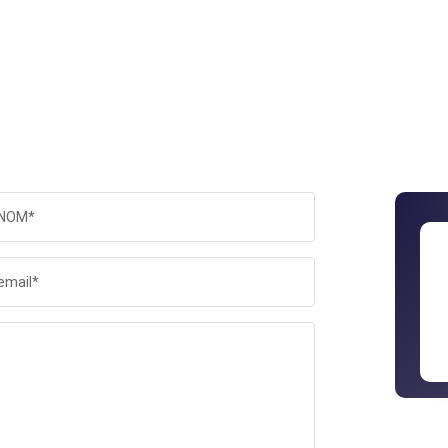
NOM*
email*