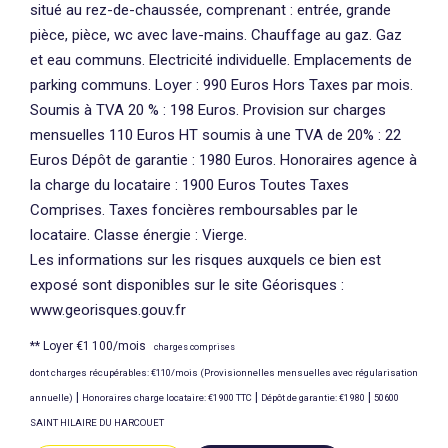
situé au rez-de-chaussée, comprenant : entrée, grande
pièce, pièce, wc avec lave-mains. Chauffage au gaz. Gaz
et eau communs. Electricité individuelle. Emplacements de
parking communs. Loyer : 990 Euros Hors Taxes par mois.
Soumis à TVA 20 % : 198 Euros. Provision sur charges
mensuelles 110 Euros HT soumis à une TVA de 20% : 22
Euros Dépôt de garantie : 1980 Euros. Honoraires agence à
la charge du locataire : 1900 Euros Toutes Taxes
Comprises. Taxes foncières remboursables par le
locataire. Classe énergie : Vierge.
Les informations sur les risques auxquels ce bien est
exposé sont disponibles sur le site Géorisques :
www.georisques.gouv.fr
**
Loyer €1 100/mois
charges comprises
dont charges récupérables: €110/mois (Provisionnelles mensuelles avec régularisation
|
|
|
annuelle)
Honoraires charge locataire: €1 900 TTC
Dépôt de garantie: €1 980
50600
SAINT HILAIRE DU HARCOUET