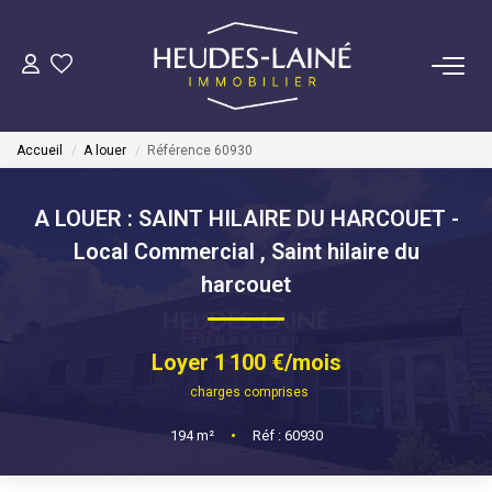
VENDRE
Accueil
A louer
Référence 60930
ACHETER
A LOUER : SAINT HILAIRE DU HARCOUET -
LOUER
Local Commercial
,
Saint hilaire du
harcouet
GÉRER
Loyer 1 100 €/mois
Mise En Location
charges comprises
Gestion Locative
194
m²
•
Réf : 60930
COPROPRIÉTÉS