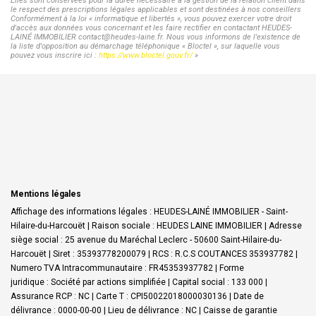
Elles sont conservées pour la durée nécessaire à la gestion de la relation client dans
le respect des prescriptions légales applicables et sont destinées à nos conseillers
Conformément à la loi « informatique et libertés », vous pouvez exercer votre droit
d'accès aux données vous concernant et les faire rectifier en contactant HEUDES-
LAINÉ IMMOBILIER contact@heudes-laine.fr. Nous vous informons de l'existence de
la liste d'opposition au démarchage téléphonique « Bloctel », sur laquelle vous
pouvez vous inscrire ici :
https://www.bloctel.gouv.fr/
»
Mentions légales
Affichage des informations légales : HEUDES-LAINÉ IMMOBILIER - Saint-
Hilaire-du-Harcouët | Raison sociale : HEUDES LAINE IMMOBILIER | Adresse
siège social : 25 avenue du Maréchal Leclerc - 50600 Saint-Hilaire-du-
Harcouët | Siret : 35393778200079 | RCS : R.C.S COUTANCES 353937782 |
Numero TVA Intracommunautaire : FR45353937782 | Forme
juridique : Société par actions simplifiée | Capital social : 133 000 |
Assurance RCP : NC |
Carte T : CPI50022018000030136 | Date de
délivrance : 0000-00-00 | Lieu de délivrance : NC | Caisse de garantie