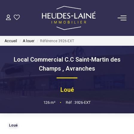
VENDRE
Accueil
A louer
Référence 3926-EXT
ACHETER
Local Commercial C.C Saint-Martin des
LOUER
Champs
,
Avranches
GÉRER
Loué
Mise En Location
126
m²
•
Réf : 3926-EXT
Gestion Locative
Loué
COPROPRIÉTÉS