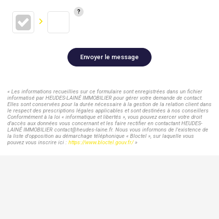
Envoyer le message
« Les informations recueillies sur ce formulaire sont enregistrées dans un fichier
informatisé par HEUDES-LAINÉ IMMOBILIER pour gérer votre demande de contact.
Elles sont conservées pour la durée nécessaire à la gestion de la relation client dans
le respect des prescriptions légales applicables et sont destinées à nos conseillers
Conformément à la loi « informatique et libertés », vous pouvez exercer votre droit
d'accès aux données vous concernant et les faire rectifier en contactant HEUDES-
LAINÉ IMMOBILIER contact@heudes-laine.fr. Nous vous informons de l'existence de
la liste d'opposition au démarchage téléphonique « Bloctel », sur laquelle vous
pouvez vous inscrire ici :
https://www.bloctel.gouv.fr/
»