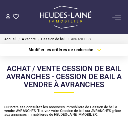
VENDRE
Accueil
A vendre
Cession de bail
AVRANCHES
ACHETER
Modifier les critères de recherche
Type de transaction
Localisation
Acheter
Localisation
LOUER
ACHAT / VENTE CESSION DE BAIL
Type de bien
Sélectionnez...
Surface min
AVRANCHES - CESSION DE BAIL A
GÉRER
VENDRE À AVRANCHES
Plus de critères
Budget max
Mise En Location
Créer une alerte
Gestion Locative
Sur notre site consultez les annonces immobilière de Cession de bail à
vendre AVRANCHES. Trouvez votre Cession de bail sur AVRANCHES grâce
aux annonces immobilières de HEUDES-LAINÉ IMMOBILIER.
COPROPRIÉTÉS