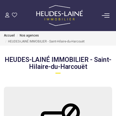
VENDRE
Accueil
Nos agences
ACHETER
HEUDES-LAINÉ IMMOBILIER - Saint-Hilaire-du-Harcouët
LOUER
HEUDES-LAINÉ IMMOBILIER - Saint-
Hilaire-du-Harcouët
GÉRER
Mise En Location
Gestion Locative
COPROPRIÉTÉS